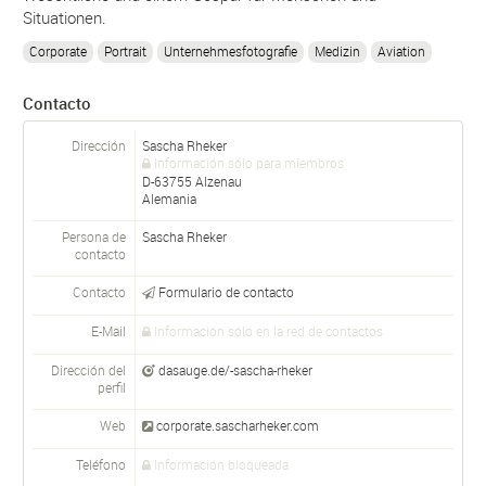
Situationen.
Corporate
Portrait
Unternehmesfotografie
Medizin
Aviation
Contacto
Dirección
Sascha Rheker
Información sólo para miembros
D-
63755
Alzenau
Alemania
Persona de
Sascha
Rheker
contacto
Contacto
Formulario de contacto
E-Mail
Información sólo en la red de contactos
Dirección del
dasauge.de/-sascha-rheker
perfil
Web
corporate.sascharheker.com
Teléfono
Información bloqueada