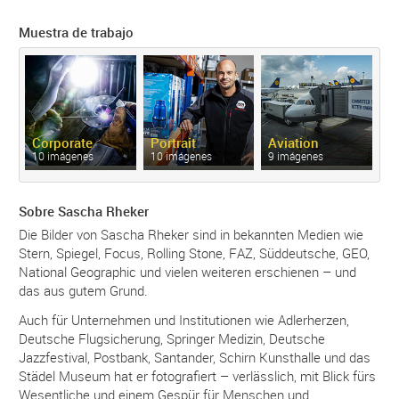
Muestra de trabajo
Corporate
Portrait
Aviation
10 imágenes
10 imágenes
9 imágenes
Sobre Sascha Rheker
Die Bilder von Sascha Rheker sind in bekannten Medien wie
Stern, Spiegel, Focus, Rolling Stone, FAZ, Süddeutsche, GEO,
National Geographic und vielen weiteren erschienen – und
das aus gutem Grund.
Auch für Unternehmen und Institutionen wie Adlerherzen,
Deutsche Flugsicherung, Springer Medizin, Deutsche
Jazzfestival, Postbank, Santander, Schirn Kunsthalle und das
Städel Museum hat er fotografiert – verlässlich, mit Blick fürs
Wesentliche und einem Gespür für Menschen und