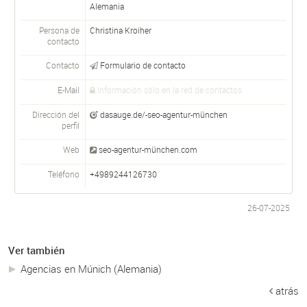
Alemania
Persona de
Christina Kroiher
contacto
Contacto
Formulario de contacto
E-Mail
Información sólo en la red de contactos
Dirección del
dasauge.de/-seo-agentur-münchen
perfil
Web
seo-agentur-münchen.com
Teléfono
+4989244126730
26-07-2025
Ver también
Agencias en Múnich (Alemania)
atrás