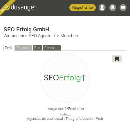
Registrarse
SEO Erfolg GmbH
Wir sind eine SEO Agentur für München
Perfil
Entradas
Red
Contacto
1/Freelancer
Trabajadores
Ámbito
Agencias de publicidad
Tipografía/
boceto
Web