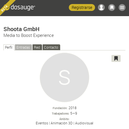
Registrarse
Shoota GmbH
Media to Boost Experience
Perfil
Entradas
Red
Contacto
2018
Fundación
5—9
Trabajadores
Ámbito
Eventos
Animación 3D
Audiovisual