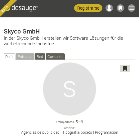
Registrarse
Skyco GmbH
In der Skyco GmbH erstellen wir Software Lösungen für die
werbetreibende Industrie
Perfil
Entradas
Red
Contacto
5—9
Trabajadores
Ámbito
Agencias de publicidad
Tipografía/
boceto
Programación