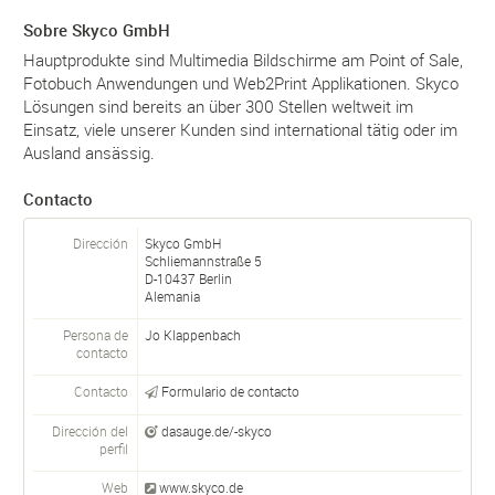
Sobre Skyco GmbH
Hauptprodukte sind Multimedia Bildschirme am Point of Sale,
Fotobuch Anwendungen und Web2Print Applikationen. Skyco
Lösungen sind bereits an über 300 Stellen weltweit im
Einsatz, viele unserer Kunden sind international tätig oder im
Ausland ansässig.
Contacto
Dirección
Skyco GmbH
Schliemannstraße 5
D-
10437
Berlin
Alemania
Persona de
Jo Klappenbach
contacto
Contacto
Formulario de contacto
Dirección del
dasauge.de/-skyco
perfil
Web
www.skyco.de