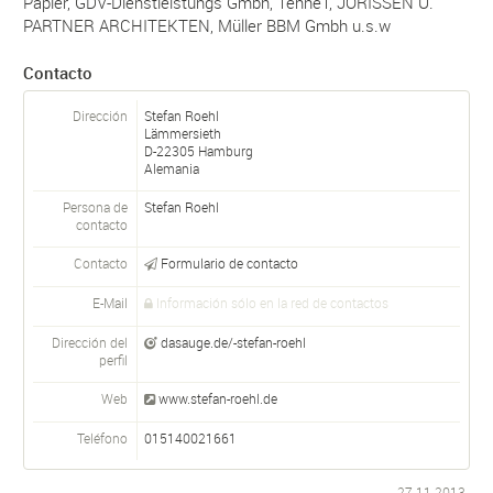
Papier, GDV-Dienstleistungs Gmbh, TenneT, JÖRISSEN U.
PARTNER ARCHITEKTEN, Müller BBM Gmbh u.s.w
Contacto
Dirección
Stefan Roehl
Lämmersieth
D-
22305
Hamburg
Alemania
Persona de
Stefan
Roehl
contacto
Contacto
Formulario de contacto
E-Mail
Información sólo en la red de contactos
Dirección del
dasauge.de/-stefan-roehl
perfil
Web
www.stefan-roehl.de
Teléfono
015140021661
27-11-2013