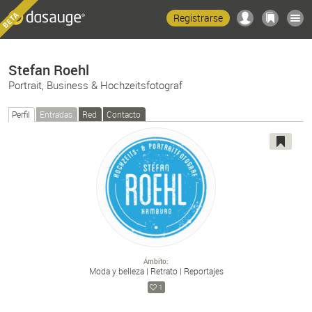
Registrarse
Stefan Roehl
Portrait, Business & Hochzeitsfotograf
Perfil
Entradas
Red
Contacto
Ámbito
Moda y belleza
Retrato
Reportajes
1