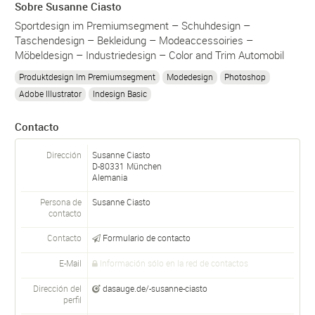
Sobre Susanne Ciasto
Sportdesign im Premiumsegment – Schuhdesign –
Taschendesign – Bekleidung – Modeaccessoiries –
Möbeldesign – Industriedesign – Color and Trim Automobil
Produktdesign Im Premiumsegment
Modedesign
Photoshop
Adobe Illustrator
Indesign Basic
Contacto
Dirección
Susanne Ciasto
D-
80331
München
Alemania
Persona de
Susanne
Ciasto
contacto
Contacto
Formulario de contacto
E-Mail
Información sólo en la red de contactos
Dirección del
dasauge.de/-susanne-ciasto
perfil