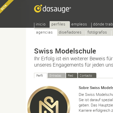
inicio
perfiles
empleos
dónde trab
agencias
diseñadores
fotógrafos
Swiss Modelschule
Ihr Erfolg ist ein weiterer Beweis fü
unseres Engagements für jeden uns
Perfil
Entradas
Red
Contacto
Sobre Swiss Model
Die Swiss Modelschul
Sie ist darauf spezia
geben. Das Hauptziel
Karriere erfolgreich