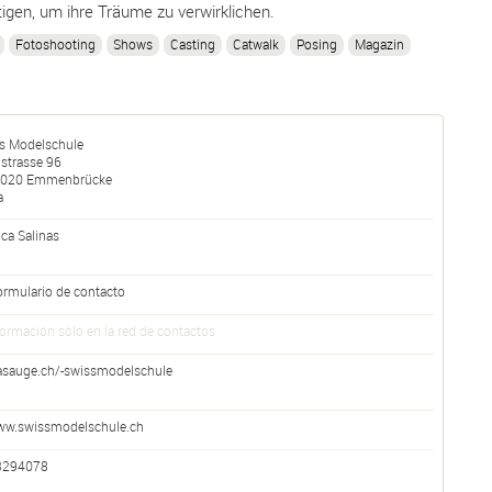
tigen, um ihre Träume zu verwirklichen.
Fotoshooting
Shows
Casting
Catwalk
Posing
Magazin
s Modelschule
nstrasse 96
020
Emmenbrücke
a
ca Salinas
ormulario de contacto
formación sólo en la red de contactos
asauge.ch/-swissmodelschule
w.swissmodelschule.ch
3294078