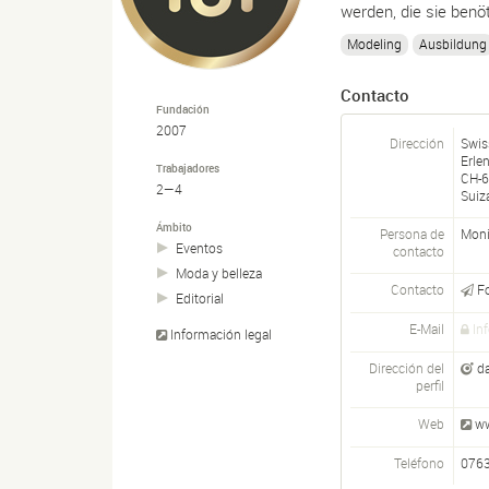
werden, die sie benö
Modeling
Ausbildung
Contacto
Fundación
2007
Dirección
Swis
Erle
Trabajadores
CH-
6
2—4
Suiz
Ámbito
Persona de
Moni
Eventos
contacto
Moda y belleza
Contacto
F
Editorial
E-Mail
In
Información legal
Dirección del
d
perfil
Web
ww
Teléfono
076