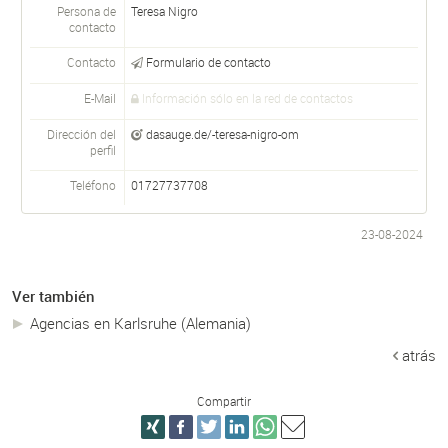
Persona de
Teresa Nigro
contacto
Contacto
Formulario de contacto
E-Mail
Información sólo en la red de contactos
Dirección del
dasauge.de/-teresa-nigro-om
perfil
Teléfono
01727737708
23-08-2024
Ver también
Agencias en Karlsruhe (Alemania)
atrás
Compartir