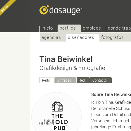
inicio
perfiles
empleos
dónde trab
agencias
diseñadores
fotógrafos
Tina Beiwinkel
Grafikdesign & Fotografie
Perfil
Entradas
Red
Contacto
Sobre Tina Beiwink
Ich bin Tina, Grafikd
Der schnelle Schuss i
Liebe zum Detail un
Vorschein. Ich möcht
jahrelange Erfahrung