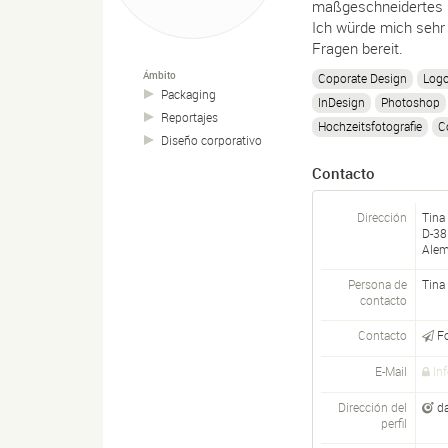
maßgeschneidertes E
Ich würde mich sehr 
Fragen bereit.
Ámbito
Coporate Design
Logo
Packaging
InDesign
Photoshop
Reportajes
Hochzeitsfotografie
C
Diseño corporativo
Contacto
Dirección
Tina
D-
38
Alem
Persona de
Tina
contacto
Contacto
F
E-Mail
In
Dirección del
da
perfil