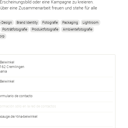
rscheinungsbild oder eine Kampagne zu kreieren.
über eine Zusammenarbeit freuen und stehe für alle
 Design
Brand Identity
Fotografie
Packaging
Lightroom
Porträtfotografie
Produktfotografie
Ambientefotografie
orp
 Beiwinkel
162
Cremlingen
ania
Beiwinkel
ormulario de contacto
formación sólo en la red de contactos
sauge.de/-tina-beiwinkel