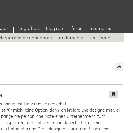
ajar
tipografías
blog reel
foros
miembros
desarrollo de conceptos
multimedia
estilismo
el
esignerin mit Herz und Leidenschaft.
st für mich keine Option, denn ich kreiere und designe mit viel
d bringe die persönliche Note eines Unternehmens zum
e inspirieren und motivieren und dabei hilft mir meine
 als Fotografin und Grafikdesignerin, um zum Beispiel ein