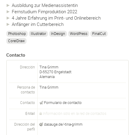
Ausbildung zur Medienassistentin
Fernstudium Fimproduktion 2022
4 Jahre Erfahrung im Print- und Onlinebereich
Anfänger im Cutterbereich
Photoshop
Illustrator
InDesign
WordPress
FinalCut
CorelDraw
Contacto
Dirección
Tina Grimm
D-
55270
Engelstadt
Alemania
Persona de
Tina
Grimm
contacto
Contacto
Formulario de contacto
E-Mail
Información sólo en la red de contactos
Dirección del
dasauge.de/-tina-grimm
perfil