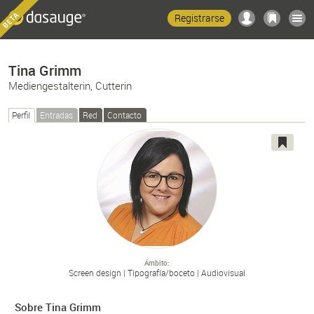
Registrarse
Tina Grimm
Mediengestalterin, Cutterin
Perfil
Entradas
Red
Contacto
Ámbito
Screen design
Tipografía/
boceto
Audiovisual
Sobre Tina Grimm