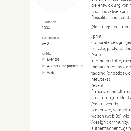
die entwicklung von 
und innovative kommu
flexibilität und spont
Fundación
//leistungsspektrum
2003
/print.
Trabajadores
corporate design, ge
5—9
plakate, package des
Ámbito
/web.
Eventos
internetauftritte, m
Agencias de publicidad
management systeme,
tagging (qr codes), on
Web
networks)
/event.
firmenveranstaltungen
ausstellungen, lifest
/virtual worlds.
präsenzen, veranstal
welten (web 3d) wie 
/design community.
authentischer zugan