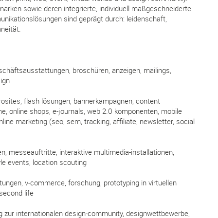
marken sowie deren integrierte, individuell maßgeschneiderte
nikationslösungen sind geprägt durch: leidenschaft,
aneität.
schäftsausstattungen, broschüren, anzeigen, mailings,
ign
icrosites, flash lösungen, bannerkampagnen, content
 online shops, e-journals, web 2.0 komponenten, mobile
line marketing (seo, sem, tracking, affiliate, newsletter, social
, messeauftritte, interaktive multimedia-installationen,
yle events, location scouting
tungen, v-commerce, forschung, prototyping in virtuellen
second life
g zur internationalen design-community, designwettbewerbe,