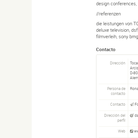
design conferences, 
//referenzen
die leistungen von 
deluxe television, dsf
filmverleih, sony bm
Contacto
Dirección
Toc
Arci
D-
80
Alem
Persona de
Rona
contacto
Contacto
F
Dirección del
d
perfil
Web
w