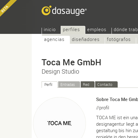
inicio
perfiles
empleos
dónde trab
agencias
diseñadores
fotógrafos
Toca Me GmbH
Design Studio
Perfil
Entradas
Red
Contacto
Sobre Toca Me Gm
//profil
TOCA ME ist ein unab
designagentur liegt 
gestaltung bis hin zu
projekte in den berei