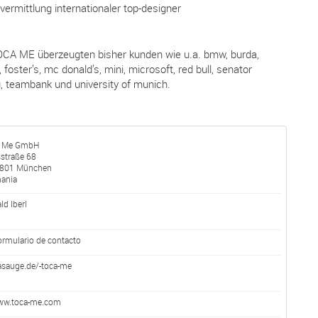
vermittlung internationaler top-designer
TOCA ME überzeugten bisher kunden wie u.a. bmw, burda,
, foster’s, mc donald’s, mini, microsoft, red bull, senator
g, teambank und university of munich.
a Me GmbH
sstraße 68
801
München
ania
ld Iberl
ormulario de contacto
asauge.de/-toca-me
ww.toca-me.com