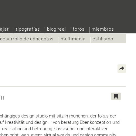
ajar
tipografías
blog reel
foros
miembros
desarrollo de conceptos
multimedia
estilismo
bH
hängiges design studio mit sitz in münchen. der fokus der
auf kreativität und design – von beratung über konzeption und
r realisation und betreuung klassischer und interaktiver
chen print, web, event, virtual worlds und design community.