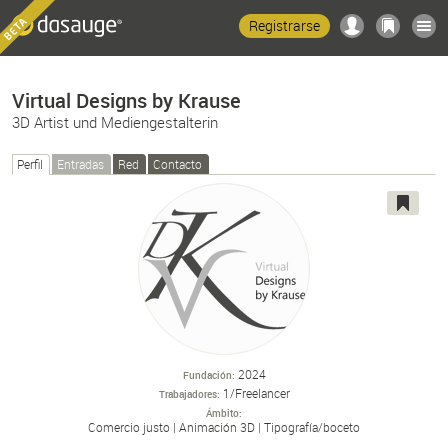
Registrarse
Virtual Designs by Krause
3D Artist und Mediengestalterin
Perfil
Entradas
Red
Contacto
2024
Fundación
1/Freelancer
Trabajadores
Ámbito
Comercio justo
Animación 3D
Tipografía/
boceto