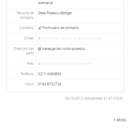
Alemania
Persona de
Stela Popescu-Böttger
contacto
Contacto
Formulario de contacto
E-Mail
Información sólo en la red de contactos
Dirección del
dasauge.de/-victor-popescu
perfil
Web
Información sólo para miembros
Teléfono
0211 4360890
Móvil
0163 8732729
30-10-2012 (actualizado
31-07-2024
)
atrás