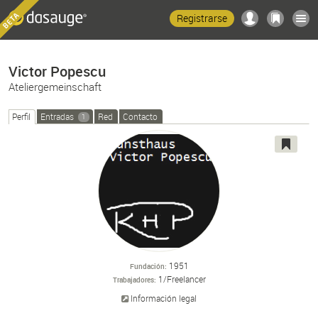
Registrarse
Victor Popescu
Ateliergemeinschaft
Perfil
Entradas
Red
Contacto
1
1951
Fundación
1/Freelancer
Trabajadores
Información legal