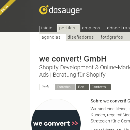
inicio
perfiles
empleos
dónde trab
agencias
diseñadores
fotógrafos
we convert! GmbH
Shopify Development & Online-Marke
Ads | Beratung für Shopify
Perfil
Entradas
Red
Contacto
Sobre we convert!
Wir sind eine kleine,
Kunden, regelmäßiger
Strategien für e-C
Unser Motto ist: „Al