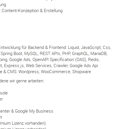
tung
Content-Konzeption & Erstellung
Entwicklung für Backend & Frontend: Liquid, JavaScript, Css,
, Spring Boot, MySQL, REST APIs, PHP, GraphQL, MariaDB,
ng, Google Ads, OpenAPI Specification (OAS), Redis,
t, Express.js, Web Services, Crawler, Google Ads Api
me & CMS: Wordpress, WooCommerce, Shopware
dene wir gerne arbeiten:
sole
er
enter & Google My Business
t
remium Lizenz vorhanden)