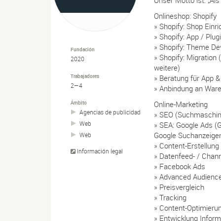
Onlineshop: Shopify
» Shopify: Shop Einr
» Shopify: App / Plu
» Shopify: Theme D
Fundación
» Shopify: Migratio
2020
weitere)
Trabajadores
» Beratung für App 
2—4
» Anbindung an Ware
Ámbito
Online-Marketing
Agencias de publicidad
» SEO (Suchmaschin
Web
» SEA: Google Ads (
Google Suchanzeige
Web
» Content-Erstellun
Información legal
» Datenfeed- / Chan
» Facebook Ads
» Advanced Audience
» Preisvergleich
» Tracking
» Content-Optimieru
» Entwicklung Inform