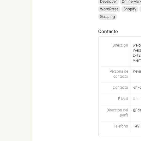
Developer
Online-Mar
WordPress
Shopify
Scraping
Contacto
Dirección
we c
Weis
D-
12
Alem
Persona de
Kevi
contacto
Contacto
F
E-Mail
In
Dirección del
d
perfil
Teléfono
+49 