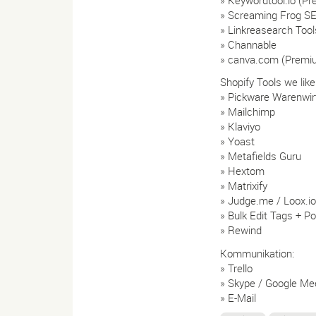
» Keywordtool.io (P
» Screaming Frog SE
» Linkreasearch Too
» Channable
» canva.com (Premi
Shopify Tools we like
» Pickware Warenwir
» Mailchimp
» Klaviyo
» Yoast
» Metafields Guru
» Hextom
» Matrixify
» Judge.me / Loox.io
» Bulk Edit Tags + P
» Rewind
Kommunikation:
» Trello
» Skype / Google Me
» E-Mail