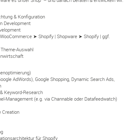
ichtung & Konfiguration
gin Development
evelopment
n (WooCommerce ➤ Shopify | Shopware ➤ Shopify | ggf.
& Theme-Auswahl
nwirtschaft
enoptimierung)
Google AdWords), Google Shopping, Dynamic Search Ads,
n
g & Keyword-Research
nel-Management (e.g. via Channable oder Datafeedwatch)
 Creation
ng
ationsarchitektur für Shopify