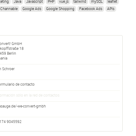
keting
Java
Javascript
PHP
vue.js
tailwind
mySQL
leaflet
Channable
Google Ads
Google Shopping
Facebook Ads
APIs
onvert! GmbH
kopffstraße 18
459
Berlin
ania
n Schroer
ormulario de contacto
formación sólo en la red de contactos
asauge.de/-we-convert-gmbh
174 9045592