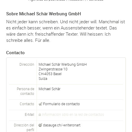
Sobre Michael Schär Werbung GmbH
Nicht jeder kann schreiben. Und nicht jeder will. Manchmal ist
es einfach besser, wenn ein Aussenstehender textet. Das
wäre dann ich: freischaffender Texter. Will heissen: Ich
schreibe alles. Für alle.
Contacto
Dirección
Michael Schär Werbung GmbH
Zwingerstrasse 10
CH-
4053
Basel
Suiza
Persona de
Michael Schär
contacto
Contacto
Formulario de contacto
E-Mail
Información sólo en la red de contactos
Dirección del
dasauge.ch/-writeronart
perfil