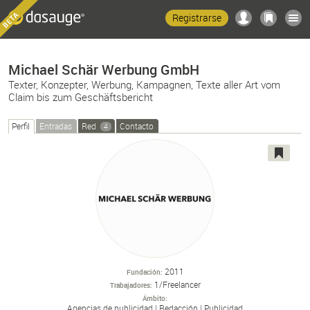
Registrarse
Michael Schär Werbung GmbH
Texter, Konzepter, Werbung, Kampagnen, Texte aller Art vom
Claim bis zum Geschäftsbericht
Perfil
Entradas
Red
Contacto
4
2011
Fundación
1/Freelancer
Trabajadores
Ámbito
Agencias de publicidad
Redacción
Publicidad