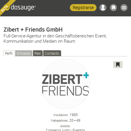
Registrarse
Zibert + Friends GmbH
Full-Service-Agentur in den Geschäftsbereichen Event,
Kommunikation und Medien im Raum
Perfil
Entradas
Red
Contacto
1995
Fundación
20—49
Trabajadores
Ámbito
Comercio justo
Eventos