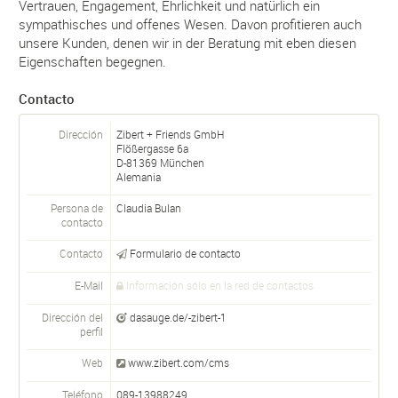
Vertrauen, Engagement, Ehrlichkeit und natürlich ein
sympathisches und offenes Wesen. Davon profitieren auch
unsere Kunden, denen wir in der Beratung mit eben diesen
Eigenschaften begegnen.
Contacto
Dirección
Zibert + Friends GmbH
Flößergasse 6a
D-
81369
München
Alemania
Persona de
Claudia Bulan
contacto
Contacto
Formulario de contacto
E-Mail
Información sólo en la red de contactos
Dirección del
dasauge.de/-zibert-1
perfil
Web
www.zibert.com/cms
Teléfono
089-13988249