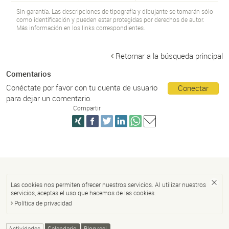
Sin garantía. Las descripciones de tipografía y dibujante se tomarán sólo
como identificación y pueden estar protegidas por derechos de autor.
Más información en los links correspondientes.
Retornar a la búsqueda principal
Comentarios
Conéctate por favor con tu cuenta de usuario
Conectar
para dejar un comentario.
Compartir
Las cookies nos permiten ofrecer nuestros servicios. Al utilizar nuestros
servicios, aceptas el uso que hacemos de las cookies.
Política de privacidad
Actividades
Calendario
Blog reel