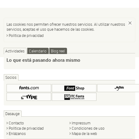
Las cookies nos permiten ofrecer nuestros servicios. Al utilizar nuestros
servicios, aceptas el uso que hacemos de las cookies.
Política de privacidad
Actividades
Calendario
Blog reel
Lo que está pasando ahora mismo
Socios
Dasauge
Contacto
Impressum
Política de privacidad
Condiciones de uso
Enlázanos
Mapa de la web