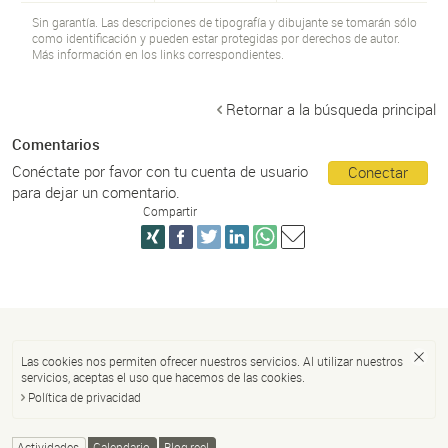
Sin garantía. Las descripciones de tipografía y dibujante se tomarán sólo
como identificación y pueden estar protegidas por derechos de autor.
Más información en los links correspondientes.
Retornar a la búsqueda principal
Comentarios
Conéctate por favor con tu cuenta de usuario
Conectar
para dejar un comentario.
Compartir
Las cookies nos permiten ofrecer nuestros servicios. Al utilizar nuestros
servicios, aceptas el uso que hacemos de las cookies.
Política de privacidad
Actividades
Calendario
Blog reel