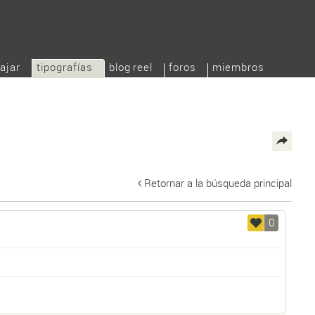
ajar
tipografías
blog reel
foros
miembros
Retornar a la búsqueda principal
0