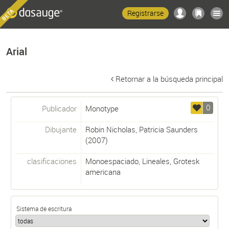
Registrarse
Arial
Retornar a la búsqueda principal
0
Publicador
Monotype
Dibujante
Robin Nicholas
,
Patricia Saunders
(2007)
clasificaciones
Monoespaciado
,
Lineales
,
Grotesk
americana
Sistema de escritura