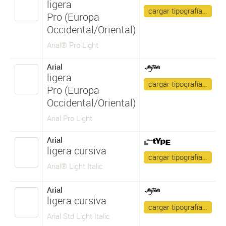
ligera
cargar tipografía…
Pro (Europa
Occidental/Oriental)
Arial® Pro Light
Arial
ligera
cargar tipografía…
Pro (Europa
Occidental/Oriental)
Arial Pro Light
Arial
ligera cursiva
cargar tipografía…
Arial® Light Italic
Arial
ligera cursiva
cargar tipografía…
Arial Std Light Italic