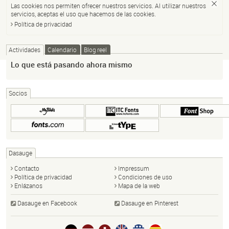
Las cookies nos permiten ofrecer nuestros servicios. Al utilizar nuestros
servicios, aceptas el uso que hacemos de las cookies.
Política de privacidad
Actividades
Calendario
Blog reel
Lo que está pasando ahora mismo
Socios
Dasauge
Contacto
Impressum
Política de privacidad
Condiciones de uso
Enlázanos
Mapa de la web
Dasauge en Facebook
Dasauge en Pinterest