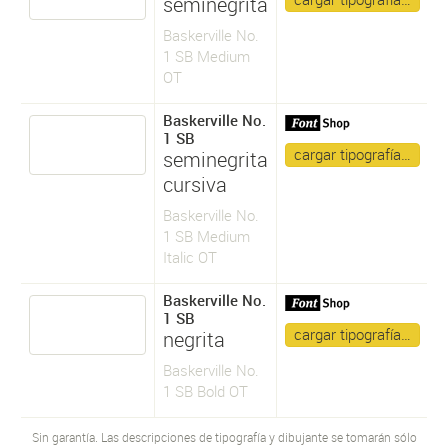
seminegrita
Baskerville No.
1 SB Medium
OT
Baskerville No.
1 SB
cargar tipografía…
seminegrita
cursiva
Baskerville No.
1 SB Medium
Italic OT
Baskerville No.
1 SB
cargar tipografía…
negrita
Baskerville No.
1 SB Bold OT
Sin garantía. Las descripciones de tipografía y dibujante se tomarán sólo