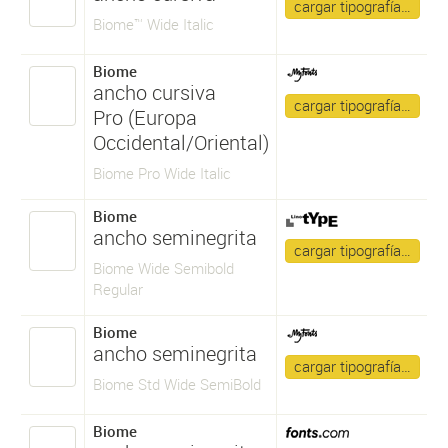
cargar tipografía…
Biome™ Wide Italic
Biome
ancho cursiva
cargar tipografía…
Pro (Europa
Occidental/Oriental)
Biome Pro Wide Italic
Biome
ancho seminegrita
cargar tipografía…
Biome Wide Semibold
Regular
Biome
ancho seminegrita
cargar tipografía…
Biome Std Wide SemiBold
Biome