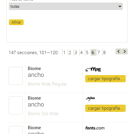
147 secciones, 101—120:
1
2
3
4
5
6
7
8
Biome
ancho
cargar tipografía…
Biome Wide Regular
Biome
ancho
cargar tipografía…
Biome Std Wide
Biome
ancho