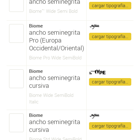
ancho seminegrita
cargar tipografía…
Biome™ Wide Semi Bold
Biome
ancho seminegrita
cargar tipografía…
Pro (Europa
Occidental/Oriental)
Biome Pro Wide SemiBold
Biome
ancho seminegrita
cargar tipografía…
cursiva
Biome Wide SemiBold
Italic
Biome
ancho seminegrita
cargar tipografía…
cursiva
Biome Std Wide SemiBold