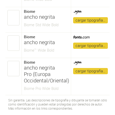
Biome
ancho negrita
cargar tipografía…
Biome Std Wide Bold
Biome
ancho negrita
cargar tipografía…
Biome™ Wide Bold
Biome
ancho negrita
cargar tipografía…
Pro (Europa
Occidental/Oriental)
Biome Pro Wide Bold
Sin garantía. Las descripciones de tipografía y dibujante se tomarán sólo
como identificación y pueden estar protegidas por derechos de autor.
Más información en los links correspondientes.