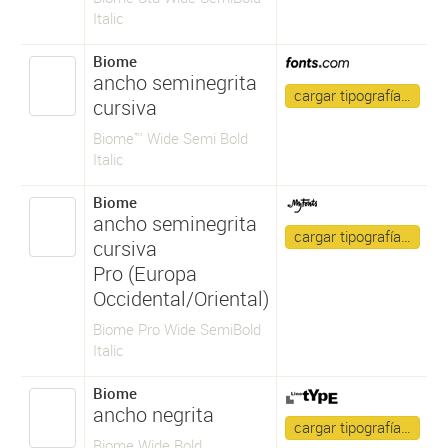
Italic
Biome
ancho seminegrita
cargar tipografía…
cursiva
Biome™ Wide Semi Bold
Italic
Biome
ancho seminegrita
cargar tipografía…
cursiva
Pro (Europa
Occidental/Oriental)
Biome Pro Wide SemiBold
Italic
Biome
ancho negrita
cargar tipografía…
Biome Wide Bold