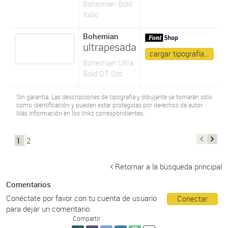
Bohemian Bold
Italic
Bohemian
ultrapesada
cargar tipografía…
Bohemian Ultra
Bold OT Std
Sin garantía. Las descripciones de tipografía y dibujante se tomarán sólo
como identificación y pueden estar protegidas por derechos de autor.
Más información en los links correspondientes.
1
2
Retornar a la búsqueda principal
Comentarios
Conéctate por favor con tu cuenta de usuario
Conectar
para dejar un comentario.
Compartir