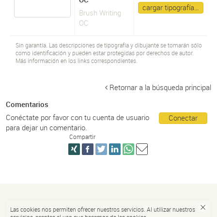
cargar tipografía…
Brush Writing
OC
Sin garantía. Las descripciones de tipografía y dibujante se tomarán sólo
como identificación y pueden estar protegidas por derechos de autor.
Más información en los links correspondientes.
Retornar a la búsqueda principal
Comentarios
Conéctate por favor con tu cuenta de usuario
Conectar
para dejar un comentario.
Compartir
Las cookies nos permiten ofrecer nuestros servicios. Al utilizar nuestros
servicios, aceptas el uso que hacemos de las cookies.