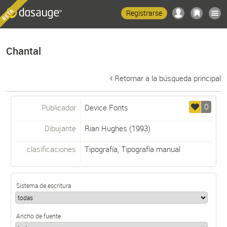
Registrarse
Chantal
Retornar a la búsqueda principal
0
Publicador
Device Fonts
Dibujante
Rian Hughes
(1993)
clasificaciones
Tipografía
,
Tipografía manual
Sistema de escritura
Ancho de fuente