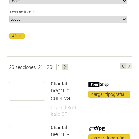
Peso de fuente
26 secciones, 21—26:
1
2
Chantal
negrita
cargar tipografía…
cursiva
Chantal Bold
Italic OT
Chantal
negrita
cargar tipografía…