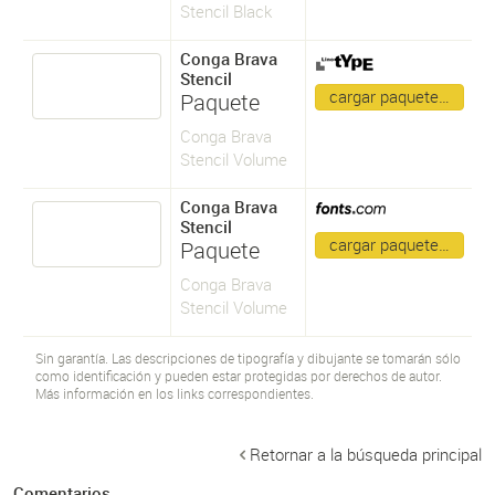
Stencil Black
Conga Brava
Stencil
cargar paquete…
Paquete
Conga Brava
Stencil Volume
Conga Brava
Stencil
cargar paquete…
Paquete
Conga Brava
Stencil Volume
Sin garantía. Las descripciones de tipografía y dibujante se tomarán sólo
como identificación y pueden estar protegidas por derechos de autor.
Más información en los links correspondientes.
Retornar a la búsqueda principal
Comentarios