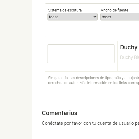
Sistema de escritura
Ancho de fuente
Duchy 
Duchy Bla
Sin garantía. Las descripciones de tipografía y dibujan
derechos de autor. Más información en los links corres
Comentarios
Conéctate por favor con tu cuenta de usuario p