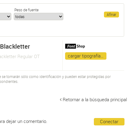
Peso de fuente
Blackletter
cargar tipografía…
ckletter Regular OT
te se tomarán sólo como identificación y pueden estar protegidas por
pondientes.
Retornar a la búsqueda principal
ara dejar un comentario.
Conectar