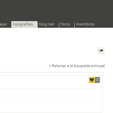
ajar
tipografías
blog reel
foros
miembros
Retornar a la búsqueda principal
0
)