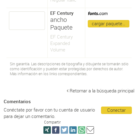
EF Century
ancho
cargar paquete…
Paquete
EF Century
Expanded
Volume
Sin garantía. Las descripciones de tipografía y dibujante se tomarán sólo
como identificación y pueden estar protegidas por derechos de autor.
Más información en los links correspondientes.
Retornar a la búsqueda principal
Comentarios
Conéctate por favor con tu cuenta de usuario
Conectar
para dejar un comentario.
Compartir