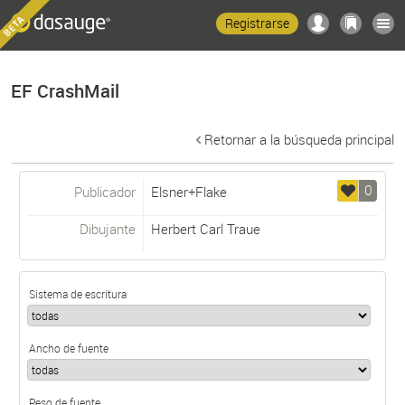
Registrarse
EF CrashMail
Retornar a la búsqueda principal
0
Publicador
Elsner+Flake
Dibujante
Herbert Carl Traue
Sistema de escritura
Ancho de fuente
Peso de fuente