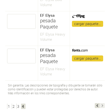
Volume
EF Elysa
pesada
cargar paquete…
Paquete
EF Elysa Heavy
Volume
EF Elysa
pesada
cargar paquete…
Paquete
EF Elysa Heavy
Volume
Sin garantía. Las descripciones de tipografía y dibujante se tomarán sólo
como identificación y pueden estar protegidas por derechos de autor.
Más información en los links correspondientes.
1
2
3
4