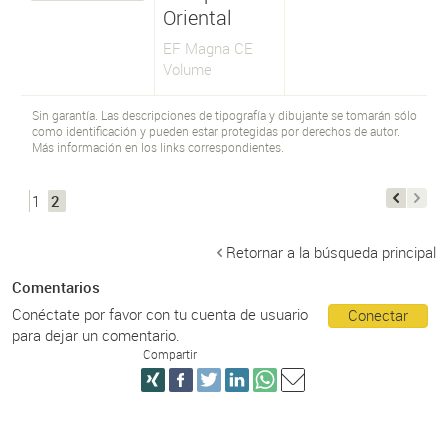
Oriental
EF Magna CE
Volume
Sin garantía. Las descripciones de tipografía y dibujante se tomarán sólo
como identificación y pueden estar protegidas por derechos de autor.
Más información en los links correspondientes.
1
2
Retornar a la búsqueda principal
Comentarios
Conéctate por favor con tu cuenta de usuario
Conectar
para dejar un comentario.
Compartir