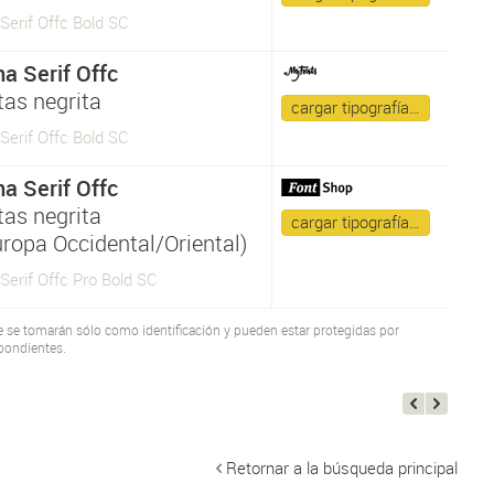
Serif Offc Bold SC
a Serif Offc
tas negrita
cargar tipografía…
Serif Offc Bold SC
a Serif Offc
tas negrita
cargar tipografía…
uropa Occidental/Oriental)
erif Offc Pro Bold SC
te se tomarán sólo como identificación y pueden estar protegidas por
pondientes.
Retornar a la búsqueda principal