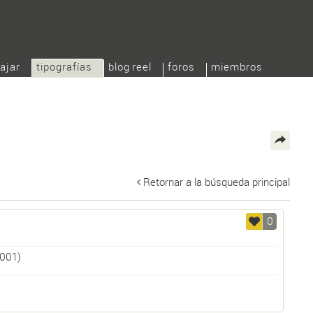
ajar
tipografías
blog reel
foros
miembros
Retornar a la búsqueda principal
0
001)