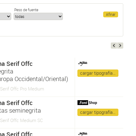
Peso de fuente
a Serif Offc
grita
cargar tipografía…
uropa Occidental/Oriental)
Serif Offc Pro Medium
a Serif Offc
itas seminegrita
cargar tipografía…
Serif Offc Medium SC
a Serif Offc