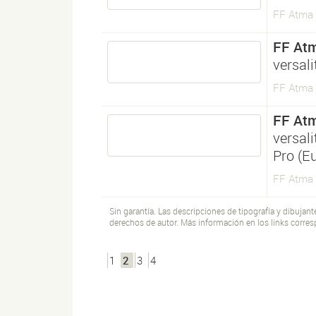
FF Atma 
FF Atm
versali
FF Atma 
FF Atm
versali
Pro (E
FF Atma S
Sin garantía. Las descripciones de tipografía y dibujan
derechos de autor. Más información en los links corres
1
2
3
4