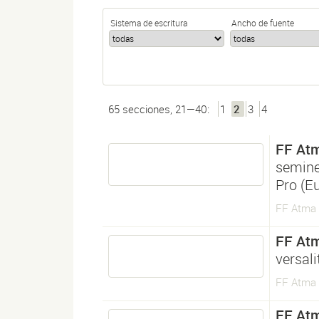
Sistema de escritura
Ancho de fuente
65 secciones, 21—40:
1
2
3
4
FF Atm
semine
Pro (E
FF Atma 
FF Atm
versal
FF Atma 
FF Atm