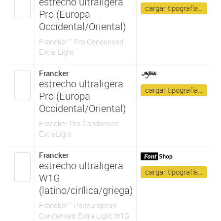
estrecho ultraligera
cargar tipografía…
Pro (Europa
Occidental/Oriental)
Francker™ Pro Condensed
Extra Light
Francker
estrecho ultraligera
cargar tipografía…
Pro (Europa
Occidental/Oriental)
Francker Pro Condensed
ExtraLight
Francker
estrecho ultraligera
cargar tipografía…
W1G
(latino/cirílica/griega)
Francker™ Paneuropean
Condensed Extra Light W1G