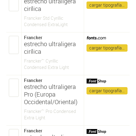
estrecho ultraligera
cargar tipografía…
cirílica
Francker Std Cyrillic
Condensed ExtraLight
Francker
estrecho ultraligera
cargar tipografía…
cirílica
Francker™ Cyrillic
Condensed Extra Light
Francker
estrecho ultraligera
cargar tipografía…
Pro (Europa
Occidental/Oriental)
Francker™ Pro Condensed
Extra Light
Francker