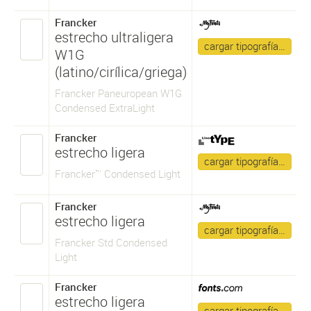
Francker
estrecho ultraligera
cargar tipografía…
W1G
(latino/cirílica/griega)
Francker Paneuropean W1G
Condensed ExtraLight
Francker
estrecho ligera
cargar tipografía…
Francker™ Condensed Light
Francker
estrecho ligera
cargar tipografía…
Francker Std Condensed
Light
Francker
estrecho ligera
cargar tipografía…