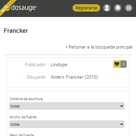
Registrarse
Francker
Retornar a la búsqueda principal
0
Publicador
Linotype
Dibujante
Anders Francker
(2010)
Sistema de escritura
Ancho de fuente
Peso de fuente