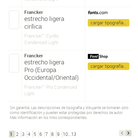
Francker
estrecho ligera
cargar tipografía…
cirílica
Francker™ Cyrillic
Condensed Light
Francker
estrecho ligera
cargar tipografía…
Pro (Europa
Occidental/Oriental)
Francker™ Pro Condensed
Light
Sin garantía. Las descripciones de tipografía y dibujante se tomarán sólo
como identificación y pueden estar protegidas por derechos de autor.
Más información en los links correspondientes.
1
2
3
4
5
6
7
8
9
10…13