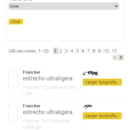
246 secciones, 1—20:
1
2
3
4
5
6
7
8
9
10…13
Francker
estrecho ultraligera
cargar tipografía…
Francker™ Condensed Extra
Light
Francker
estrecho ultraligera
cargar tipografía…
Francker Std Condensed
ExtraLight