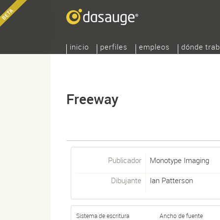
inicio
perfiles
empleos
dónde trab
Freeway
Publicador
Monotype Imaging
Dibujante
Ian Patterson
Sistema de escritura
Ancho de fuente