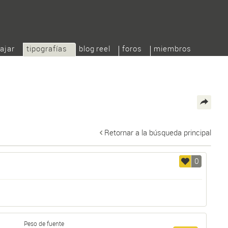
ajar
tipografías
blog reel
foros
miembros
Retornar a la búsqueda principal
0
Peso de fuente