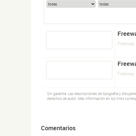
Freew
Freeway 
Freew
Freeway 
Sin garantía. Las descripciones de tipografía y dibujan
derechos de autor. Más información en los links corres
Comentarios