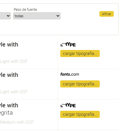
Peso de fuente
le with
cargar tipografía…
Light with OSF
le with
cargar tipografía…
Light with OSF
le with
grita
cargar tipografía…
 Medium with OSF