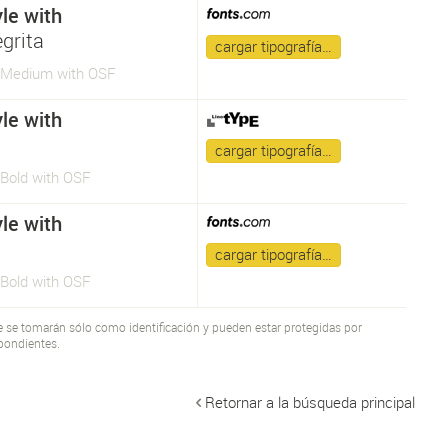
le with
grita
cargar tipografía…
 Medium with OSF
le with
a
cargar tipografía…
 Bold with OSF
le with
a
cargar tipografía…
 Bold with OSF
te se tomarán sólo como identificación y pueden estar protegidas por
pondientes.
Retornar a la búsqueda principal