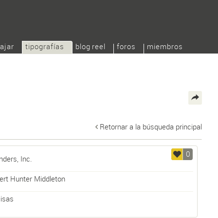
ajar
tipografías
blog reel
foros
miembros
Retornar a la búsqueda principal
0
nders, Inc.
ert Hunter Middleton
cisas