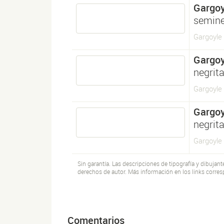
Gargoy
semine
Gargoyle
Gargoy
negrit
Gargoyle
Gargoy
negrit
Gargoyle
Sin garantía. Las descripciones de tipografía y dibujan
derechos de autor. Más información en los links corres
Comentarios