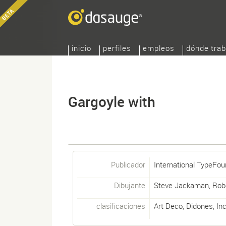
inicio
perfiles
empleos
dónde trab
Gargoyle with
Publicador
International TypeFou
Dibujante
Steve Jackaman
,
Rob
clasificaciones
Art Deco
,
Didones
,
In