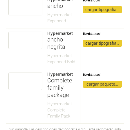
ancho
cargar tipografía…
Hypermarket
Expanded
Hypermarket
ancho
cargar tipografía…
negrita
Hypermarket
Expanded Bold
Hypermarket
Complete
cargar paquete…
family
package
Hypermarket
Complete
Family Pack
Sin garantía. Las descripciones de tipografía y dibujante se tomarán sólo