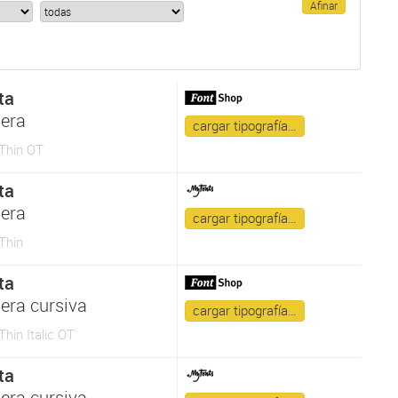
ta
gera
cargar tipografía…
 Thin OT
ta
gera
cargar tipografía…
 Thin
ta
gera cursiva
cargar tipografía…
Thin Italic OT
ta
gera cursiva