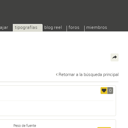
ajar
tipografías
blog reel
foros
miembros
Retornar a la búsqueda principal
0
Peso de fuente