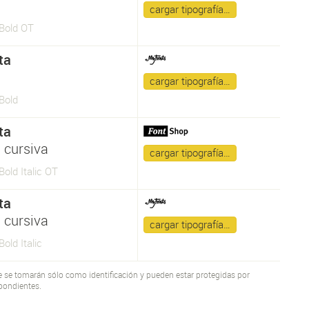
a
cargar tipografía…
 Bold OT
ta
a
cargar tipografía…
 Bold
ta
 cursiva
cargar tipografía…
Bold Italic OT
ta
 cursiva
cargar tipografía…
Bold Italic
te se tomarán sólo como identificación y pueden estar protegidas por
pondientes.