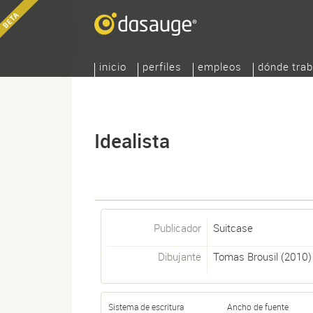
inicio
perfiles
empleos
dónde trab
Idealista
Publicador
Suitcase
Dibujante
Tomas Brousil
(2010)
Sistema de escritura
Ancho de fuente