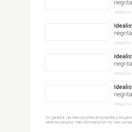
negrit
Idealista
Idealis
negrit
Idealista
Idealis
negrita
Idealista 
Idealis
negrita
Idealista 
Sin garantía. Las descripciones de tipografía y dibujan
derechos de autor. Más información en los links corres