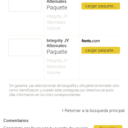
Alternates
cargar paquete…
Paquete
Integrity JY
Alternates
Volume
Integrity JY
Alternates
cargar paquete…
Paquete
Integrity JY
Alternates
Volume
Sin garantía. Las descripciones de tipografía y dibujante se tomarán sólo
como identificación y pueden estar protegidas por derechos de autor.
Más información en los links correspondientes.
Retornar a la búsqueda principal
Comentarios
Conéctate por favor con tu cuenta de usuario