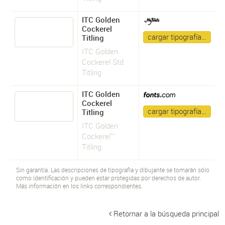
ITC Golden
Cockerel
cargar tipografía…
Titling
ITC Golden
Cockerel Std
Titling
ITC Golden
Cockerel
cargar tipografía…
Titling
ITC Golden
Cockerel™
Titling
Sin garantía. Las descripciones de tipografía y dibujante se tomarán sólo
como identificación y pueden estar protegidas por derechos de autor.
Más información en los links correspondientes.
Retornar a la búsqueda principal