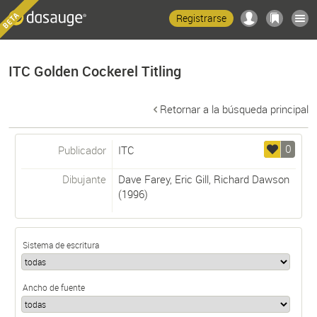
Registrarse
ITC Golden Cockerel Titling
Retornar a la búsqueda principal
0
Publicador
ITC
Dibujante
Dave Farey
,
Eric Gill
,
Richard Dawson
(1996)
Sistema de escritura
Ancho de fuente