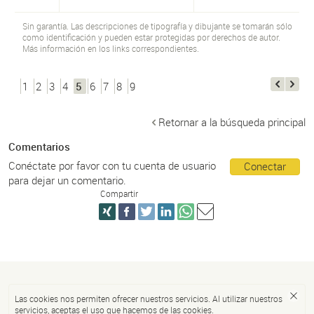
Sin garantía. Las descripciones de tipografía y dibujante se tomarán sólo
como identificación y pueden estar protegidas por derechos de autor.
Más información en los links correspondientes.
1
2
3
4
5
6
7
8
9
Retornar a la búsqueda principal
Comentarios
Conéctate por favor con tu cuenta de usuario
Conectar
para dejar un comentario.
Compartir
Las cookies nos permiten ofrecer nuestros servicios. Al utilizar nuestros
servicios, aceptas el uso que hacemos de las cookies.