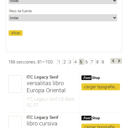
Peso de fuente
169 secciones, 81—100:
1
2
3
4
5
6
7
8
9
ITC Legacy Serif
versalitas libro
cargar tipografía…
Europa Oriental
ITC Legacy Serif CE Book
SC OT
ITC Legacy Serif
libro cursiva
cargar tipografía…