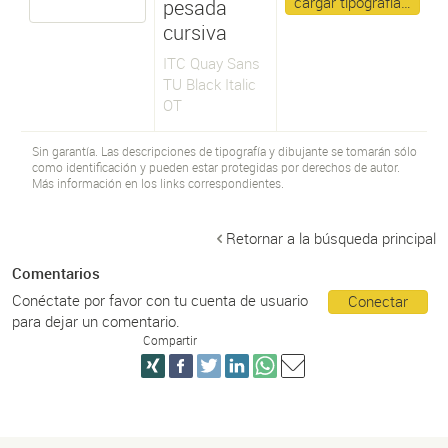
cargar tipografía…
pesada
cursiva
ITC Quay Sans
TU Black Italic
OT
Sin garantía. Las descripciones de tipografía y dibujante se tomarán sólo
como identificación y pueden estar protegidas por derechos de autor.
Más información en los links correspondientes.
Retornar a la búsqueda principal
Comentarios
Conéctate por favor con tu cuenta de usuario
Conectar
para dejar un comentario.
Compartir