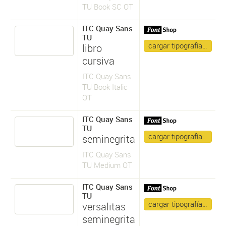
TU Book SC OT
ITC Quay Sans
TU
cargar tipografía…
libro
cursiva
ITC Quay Sans
TU Book Italic
OT
ITC Quay Sans
TU
cargar tipografía…
seminegrita
ITC Quay Sans
TU Medium OT
ITC Quay Sans
TU
cargar tipografía…
versalitas
seminegrita