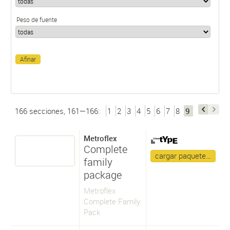
Peso de fuente
166 secciones, 161—166:
1
2
3
4
5
6
7
8
9
Metroflex
Complete
cargar paquete…
family
package
Metroflex
Complete Family
Pack