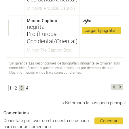
Minion® Pro Bold Caption
Minion Caption
negrita
cargar tipografía…
Pro (Europa
Occidental/Oriental)
Minion Pro Caption Bold
Sin garantía. Las descripciones de tipografía y dibujante se tomarán sólo
como identificación y pueden estar protegidas por derechos de autor.
Más información en los links correspondientes.
1
2
3
4
Retornar a la búsqueda principal
Comentarios
Conéctate por favor con tu cuenta de usuario
Conectar
para dejar un comentario.