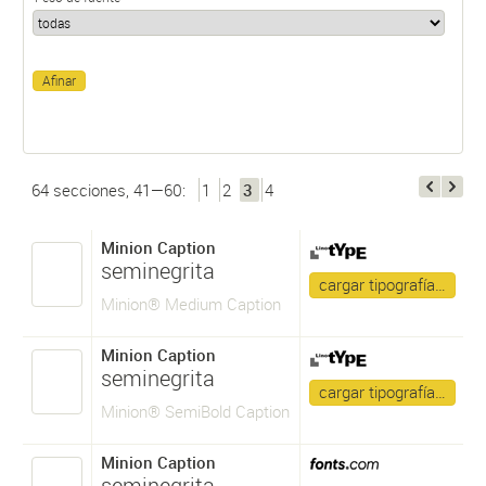
64 secciones, 41—60:
1
2
3
4
Minion Caption
seminegrita
cargar tipografía…
Minion® Medium Caption
Minion Caption
seminegrita
cargar tipografía…
Minion® SemiBold Caption
Minion Caption
seminegrita