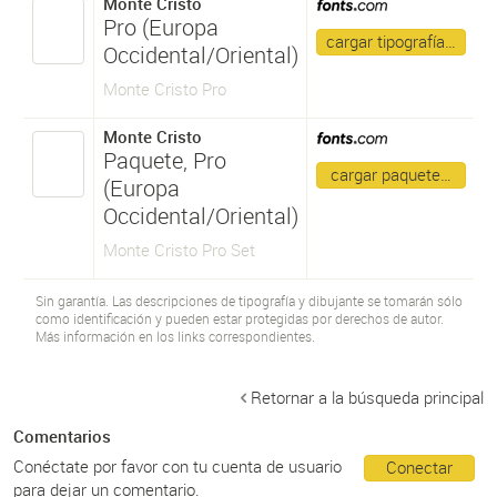
Monte Cristo
Pro (Europa
cargar tipografía…
Occidental/Oriental)
Monte Cristo Pro
Monte Cristo
Paquete, Pro
cargar paquete…
(Europa
Occidental/Oriental)
Monte Cristo Pro Set
Sin garantía. Las descripciones de tipografía y dibujante se tomarán sólo
como identificación y pueden estar protegidas por derechos de autor.
Más información en los links correspondientes.
Retornar a la búsqueda principal
Comentarios
Conéctate por favor con tu cuenta de usuario
Conectar
para dejar un comentario.