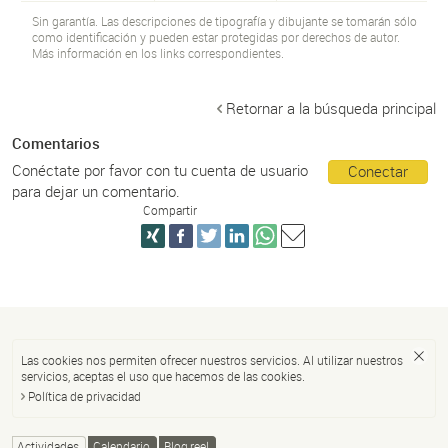
Sin garantía. Las descripciones de tipografía y dibujante se tomarán sólo
como identificación y pueden estar protegidas por derechos de autor.
Más información en los links correspondientes.
Retornar a la búsqueda principal
Comentarios
Conéctate por favor con tu cuenta de usuario
Conectar
para dejar un comentario.
Compartir
Las cookies nos permiten ofrecer nuestros servicios. Al utilizar nuestros
servicios, aceptas el uso que hacemos de las cookies.
Política de privacidad
Actividades
Calendario
Blog reel