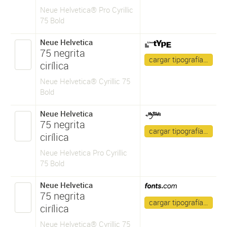
Neue Helvetica® Pro Cyrillic
75 Bold
Neue Helvetica
75 negrita
cargar tipografía…
cirílica
Neue Helvetica® Cyrillic 75
Bold
Neue Helvetica
75 negrita
cargar tipografía…
cirílica
Neue Helvetica Pro Cyrillic
75 Bold
Neue Helvetica
75 negrita
cargar tipografía…
cirílica
Neue Helvetica® Cyrillic 75