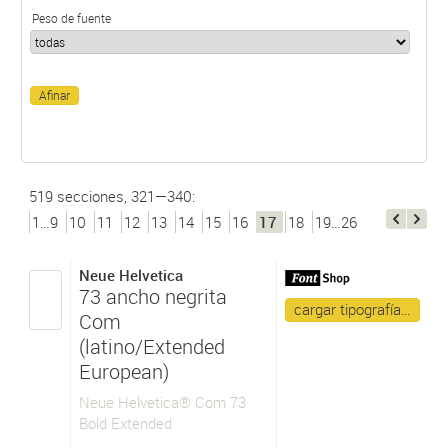
Peso de fuente
519 secciones, 321—340:
1…9
10
11
12
13
14
15
16
17
18
19…26
Neue Helvetica
73 ancho negrita
cargar tipografía…
Com
(latino/Extended
European)
Neue Helvetica® Com 73
Bold Extended