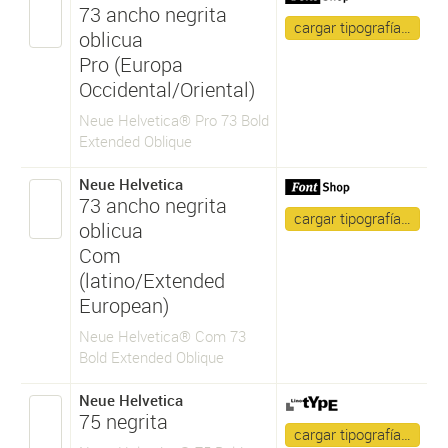
73 ancho negrita
cargar tipografía…
oblicua
Pro (Europa
Occidental/Oriental)
Neue Helvetica® Pro 73 Bold
Extended Oblique
Neue Helvetica
73 ancho negrita
cargar tipografía…
oblicua
Com
(latino/Extended
European)
Neue Helvetica® Com 73
Bold Extended Oblique
Neue Helvetica
75 negrita
cargar tipografía…