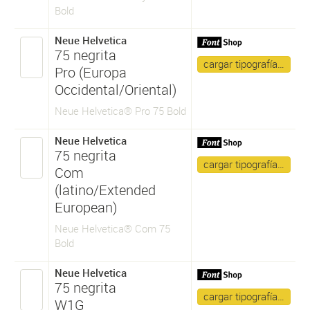
Bold
Neue Helvetica
75 negrita
cargar tipografía…
Pro (Europa
Occidental/Oriental)
Neue Helvetica® Pro 75 Bold
Neue Helvetica
75 negrita
cargar tipografía…
Com
(latino/Extended
European)
Neue Helvetica® Com 75
Bold
Neue Helvetica
75 negrita
cargar tipografía…
W1G