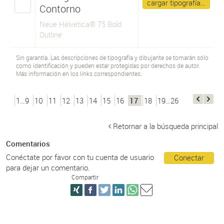
cargar tipografía…
Contorno
Neue Helvetica® 75 Bold
Outline
Sin garantía. Las descripciones de tipografía y dibujante se tomarán sólo
como identificación y pueden estar protegidas por derechos de autor.
Más información en los links correspondientes.
1…9
10
11
12
13
14
15
16
17
18
19…26
Retornar a la búsqueda principal
Comentarios
Conéctate por favor con tu cuenta de usuario
Conectar
para dejar un comentario.
Compartir