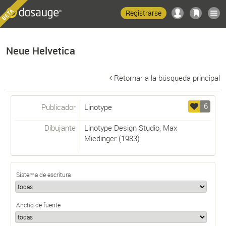
Registrarse
Neue Helvetica
Retornar a la búsqueda principal
6
Publicador
Linotype
Dibujante
Linotype Design Studio
,
Max
Miedinger
(1983)
Sistema de escritura
Ancho de fuente