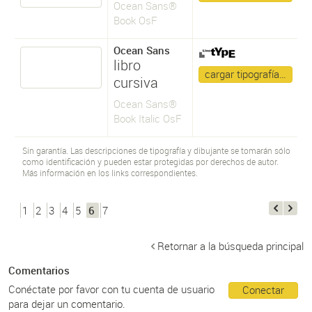
Ocean Sans®
Book OsF
Ocean Sans
libro
cargar tipografía…
cursiva
Ocean Sans®
Book Italic OsF
Sin garantía. Las descripciones de tipografía y dibujante se tomarán sólo
como identificación y pueden estar protegidas por derechos de autor.
Más información en los links correspondientes.
1
2
3
4
5
6
7
Retornar a la búsqueda principal
Comentarios
Conéctate por favor con tu cuenta de usuario
Conectar
para dejar un comentario.