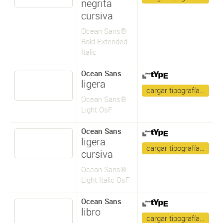
negrita
cursiva
Ocean Sans®
Bold Extended
Italic
Ocean Sans
ligera
cargar tipografía…
Ocean Sans®
Light OsF
Ocean Sans
ligera
cargar tipografía…
cursiva
Ocean Sans®
Light Italic OsF
Ocean Sans
libro
cargar tipografía…