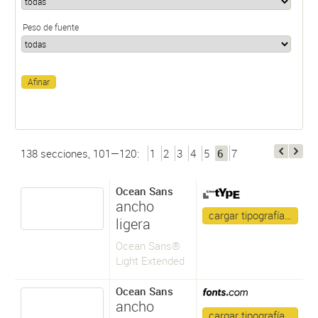
Peso de fuente
138 secciones, 101—120:
1
2
3
4
5
6
7
Ocean Sans
ancho
cargar tipografía…
ligera
Ocean Sans®
Light Extended
Ocean Sans
ancho
cargar tipografía…