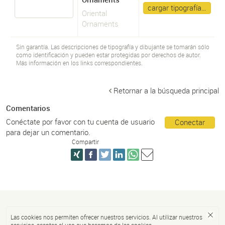
cargar tipografía…
Oriental
Ornaments
Sin garantía. Las descripciones de tipografía y dibujante se tomarán sólo
como identificación y pueden estar protegidas por derechos de autor.
Más información en los links correspondientes.
Retornar a la búsqueda principal
Comentarios
Conéctate por favor con tu cuenta de usuario
Conectar
para dejar un comentario.
Compartir
Las cookies nos permiten ofrecer nuestros servicios. Al utilizar nuestros
servicios, aceptas el uso que hacemos de las cookies.