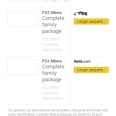
P22 Albers Two
P22 Albers
Complete
cargar paquete…
family
package
P22 Albers
Complete
Family Pack
P22 Albers
Complete
cargar paquete…
family
package
P22 Albers
Complete
Family Pack
Sin garantía. Las descripciones de tipografía y dibujante se tomarán sólo
como identificación y pueden estar protegidas por derechos de autor.